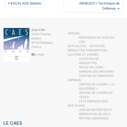
Navigation
ESCALADE (billets)
AIKIBUDO / Technique de
de
Défense
l’article
Clas C2N
ACCUEIL
10 Bd Thomas
BIENVENUE AU CLAS DU
Gobert
C2N
91120 Palaiseau
ACTUALITES
ACTIVITÉS
France
MODALITES D’INSCRIPTION
e-mail
CULTURE ET LOISIRS
LOCATION DE
RAQUETTES
REVUE EN LIGNE
MARCHE DES ARTISANS
SORTIES DU DIMANCHE
ENFANCE
CENTRE DE LOISIRS « LE
BELVÉDÈRE »
CENTRE DE LOISIRS DU
CESFO
FETE ENFANCE 2023
BON PLANS
ATELIER ENTRETIEN ET
REPARATION DE VELO
PETITES ANNONCES
LE CAES