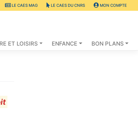
LE CAES MAG
LE CAES DU CNRS
MON COMPTE
RE ET LOISIRS
ENFANCE
BON PLANS
it