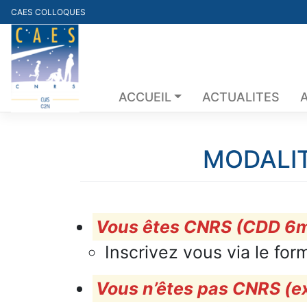
Skip
CAES COLLOQUES
to
content
ACCUEIL
ACTUALITES
MODALIT
Vous êtes CNRS (CDD 6mois
Inscrivez vous via le form
Vous n’êtes pas CNRS (ex