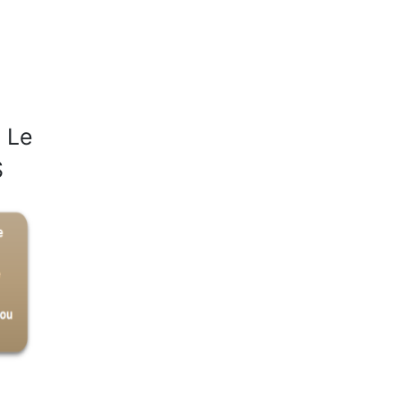
. Le
S