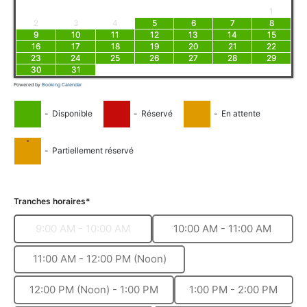
1
2
3
4
5
6
7
8
9
10
11
12
13
14
15
16
17
18
19
20
21
22
23
24
25
26
27
28
29
30
31
Powered by
Booking Calendar
-
Disponible
-
Réservé
-
En attente
·
-
Partiellement réservé
Tranches horaires*
9:00 AM - 10:00 AM
10:00 AM - 11:00 AM
11:00 AM - 12:00 PM (Noon)
12:00 PM (Noon) - 1:00 PM
1:00 PM - 2:00 PM