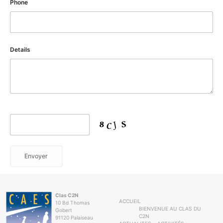
Phone
Details
Clas C2N
ACCUEIL
10 Bd Thomas
BIENVENUE AU CLAS DU
Gobert
C2N
91120 Palaiseau