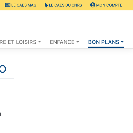
LE CAES MAG
LE CAES DU CNRS
MON COMPTE
RE ET LOISIRS
ENFANCE
BON PLANS
LO
l