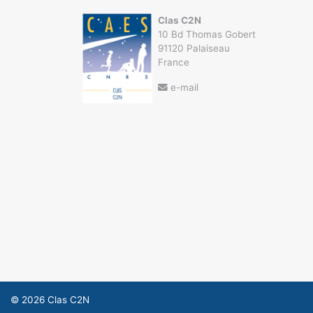
Clas C2N
10 Bd Thomas Gobert
91120 Palaiseau
France
e-mail
© 2026
Clas C2N