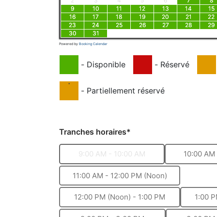
2
3
4
5
6
7
8
9
10
11
12
13
14
15
16
17
18
19
20
21
22
23
24
25
26
27
28
29
30
31
Powered by
Booking Calendar
-
Disponible
-
Réservé
·
-
Partiellement réservé
Tranches horaires*
9:00 AM - 10:00 AM
10:00 AM 
11:00 AM - 12:00 PM (Noon)
12:00 PM (Noon) - 1:00 PM
1:00 P